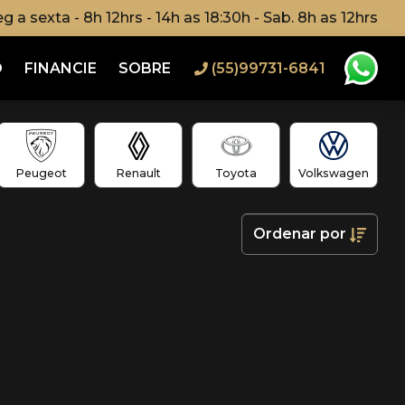
g a sexta - 8h 12hrs - 14h as 18:30h - Sab. 8h as 12hrs
O
FINANCIE
SOBRE
(55)99731-6841
Peugeot
Renault
Toyota
Volkswagen
Ordenar
por