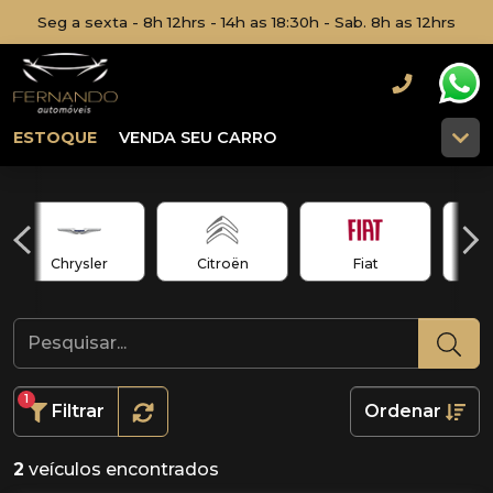
Seg a sexta - 8h 12hrs - 14h as 18:30h - Sab. 8h as 12hrs
ESTOQUE
VENDA SEU CARRO
Chrysler
Citroën
Fiat
1
Filtrar
Ordenar
2
veículos encontrados