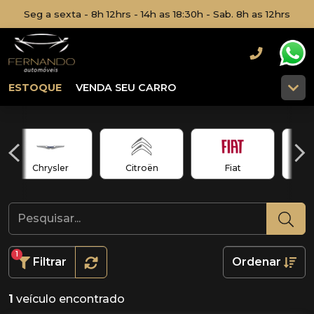
Seg a sexta - 8h 12hrs - 14h as 18:30h - Sab. 8h as 12hrs
ESTOQUE
VENDA SEU CARRO
Chrysler
Citroën
Fiat
1
Filtrar
Ordenar
1
veículo encontrado