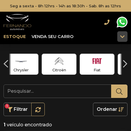
Seg a sexta - 8h 12hrs - 14h as 18:30h - Sab. 8h as 12hrs
ESTOQUE
VENDA SEU CARRO
Chrysler
Citroën
Fiat
1
Filtrar
Ordenar
1
veículo encontrado