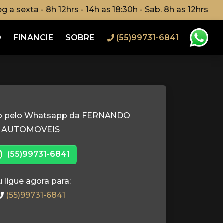
g a sexta - 8h 12hrs - 14h as 18:30h - Sab. 8h as 12hrs
O
FINANCIE
SOBRE
(55)99731-6841
to pelo Whatsapp da FERNANDO
AUTOMOVEIS
(55)99731-6841
 ligue agora para:
(55)99731-6841