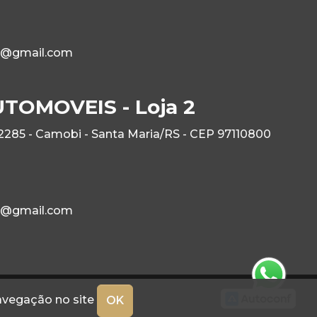
1@gmail.com
OMOVEIS - Loja 2
 2285 - Camobi - Santa Maria/RS - CEP 97110800
1@gmail.com
navegação no site
OK